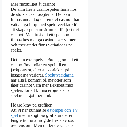
Mer flexibilitet åt casinot
De allra flesta casinospelen finns hos
de största casinosajterna. Det kan
finnas undantag där en del casinon har
valt att gå ihop med spelutvecklare för
att skapa spel som är unika för just det
casinot. Men trots att ett spel kan
finnas hos många casinon ser vi mer
och mer att det finns variationer på
spelet.
Det kan exempelvis röra sig om att ett
casino förvandlar ett spel till en
jackpottslot, eller att storleken på
insatserna varierar.
Spelutvecklarna
har alltså kommit på metoder som
låter casinot vara mer flexibelt med
spelen, för att kunna erbjuda sina
spelare något mer unikt.
Högre krav på grafiken
Att vi har kunnat se
datorspel och TV-
spel
med riktigt bra grafik under en
längre tid nu är nog de flesta av oss
överens om. Men under de senaste