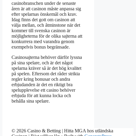
casinobranschen under de senaste
åren är att casinon måste anpassa sig
efter spelarnas önskemål och krav.
Idag finns det gott om casinon att
välja mellan, och åtminstone när det
kommer till svenska casinon är
möjligheterna för de olika sajterna att
konkurrera med varandra genom
exempelvis bonus begränsade.
Casinosajterna behöver därför lyssna
på sina spelare, och är det något
spelarna kräver så är det hög kvalitet
på spelen. Eftersom det råder strikta
regler kring bonusar och andra
erbjudanden är det en riktigt bra
spelupplevelse ett casino behöver
erbjuda för att kunna locka och
behålla sina spelare.
© 2026 Casino & Betting | Hitta MGA hos utländska